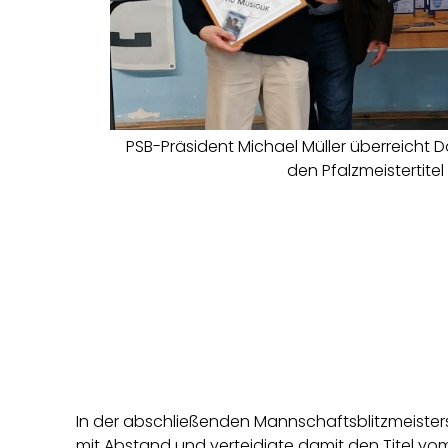
PSB-Präsident Michael Müller überreicht Da
den Pfalzmeistertitel
In der abschließenden Mannschaftsblitzmeister
mit Abstand und verteidigte damit den Titel vom